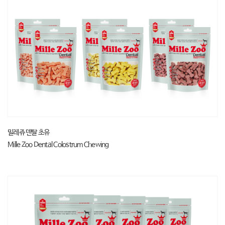
밀레쥬 덴탈 초유
Mille Zoo Dental Colostrum Chewing