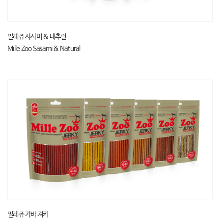
밀레쥬 사사미 & 내추럴
Mille Zoo Sasami & Natural
밀레쥬 가바 져키