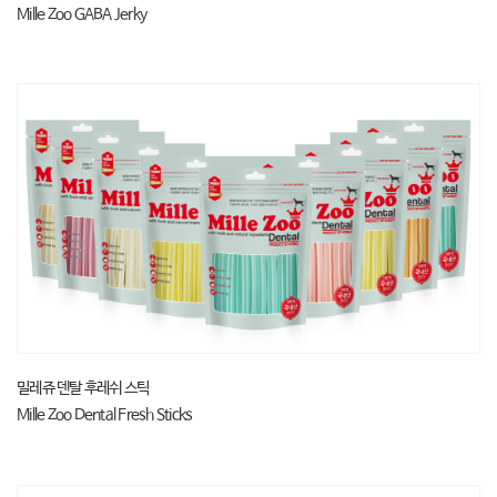
Mille Zoo GABA Jerky
밀레쥬 덴탈 후레쉬 스틱
Mille Zoo Dental Fresh Sticks