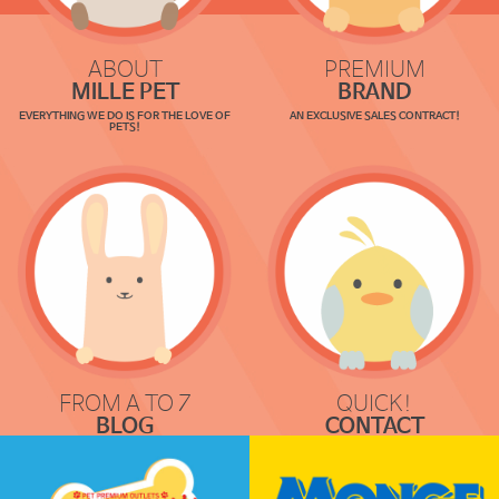
a
t
ABOUT
PREMIUM
i
MILLE PET
BRAND
EVERYTHING WE DO IS FOR THE LOVE OF
AN EXCLUSIVE SALES CONTRACT!
PETS!
o
n
FROM A TO Z
QUICK!
BLOG
CONTACT
COMMUNICATION
REQUEST & LOCATION