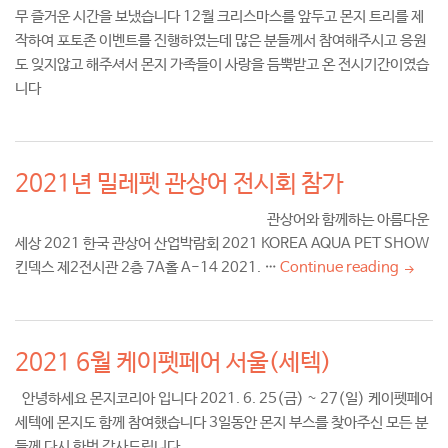
무 즐거운 시간을 보냈습니다 12월 크리스마스를 앞두고 몬지 트리를 제
작하여 포토존 이벤트를 진행하였는데 많은 분들께서 참여해주시고 응원
도 잊지않고 해주셔서 몬지 가족들이 사랑을 듬뿍받고 온 전시기간이였습
니다
2021년 밀레펫 관상어 전시회 참가
관상어와 함께하는 아름다운
세상 2021 한국 관상어 산업박람회 2021 KOREA AQUA PET SHOW
킨덱스 제2전시관 2층 7A홀 A-14 2021. …
Continue reading
2021
2021 6월 케이펫페어 서울(세텍)
안녕하세요 몬지코리아 입니다 2021. 6. 25(금) ~ 27(일) 케이펫페어
세텍에 몬지도 함께 참여했습니다 3일동안 몬지 부스를 찾아주신 모든 분
들께 다시 한번 감사드립니다