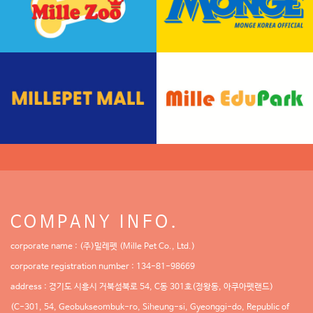
COMPANY INFO.
corporate name : (주)밀레펫 (Mille Pet Co., Ltd.)
corporate registration number : 134-81-98669
address : 경기도 시흥시 거북섬북로 54, C동 301호(정왕동, 아쿠아펫랜드)
(C-301, 54, Geobukseombuk-ro, Siheung-si, Gyeonggi-do, Republic of