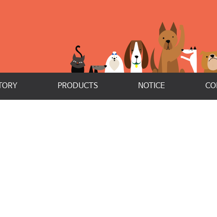
TORY
PRODUCTS
NOTICE
CO