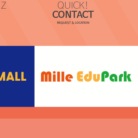
 Z
QUICK!
CONTACT
REQUEST & LOCATION