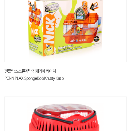
펜플락스 스폰지밥 집게리아 케이지
PENN PLAX SpongeBob Krusty Krab