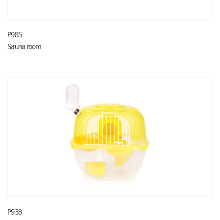
P985
Sauna room
P938