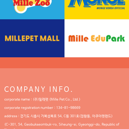
COMPANY INFO.
corporate name : (주)밀레펫 (Mille Pet Co., Ltd.)
corporate registration number : 134-81-98669
address : 경기도 시흥시 거북섬북로 54, C동 301호(정왕동, 아쿠아펫랜드)
(C-301, 54, Geobukseombuk-ro, Siheung-si, Gyeonggi-do, Republic of