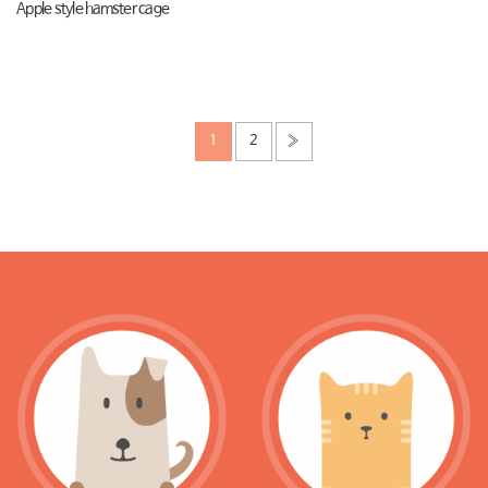
Apple style hamster cage
1
2
»