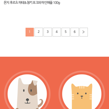
몬지 후르츠 파테&청키 포크와 파인애플 100g
1
2
3
4
5
6
»