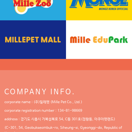
COMPANY INFO.
corporate name : (주)밀레펫 (Mille Pet Co., Ltd.)
corporate registration number : 134-81-98669
address : 경기도 시흥시 거북섬북로 54, C동 301호(정왕동, 아쿠아펫랜드)
(C-301, 54, Geobukseombuk-ro, Siheung-si, Gyeonggi-do, Republic of