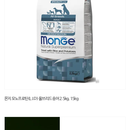
몬지 모노프로틴(L.I.D) 올브리드 송어 2.5kg, 15kg