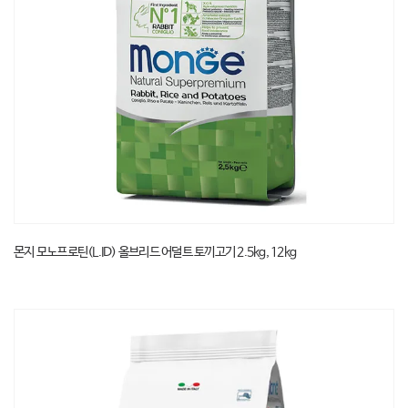
몬지 모노프로틴(L.ID) 올브리드 어덜트 토끼고기 2.5kg, 12kg