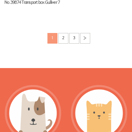
No.39874 Transport box Gulliver 7
1
2
3
»