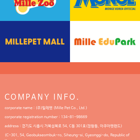
COMPANY INFO.
corporate name : (주)밀레펫 (Mille Pet Co., Ltd.)
corporate registration number : 134-81-98669
address : 경기도 시흥시 거북섬북로 54, C동 301호(정왕동, 아쿠아펫랜드)
(C-301, 54, Geobukseombuk-ro, Siheung-si, Gyeonggi-do, Republic of