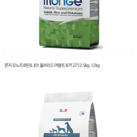
몬지 모노프로틴(L.ID) 올브리드 어덜트 토끼고기 2.5kg, 12kg