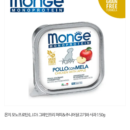
몬지 모노프로틴(L.I.D) 그레인프리 퍼피&주니어 닭고기와 사과 150g