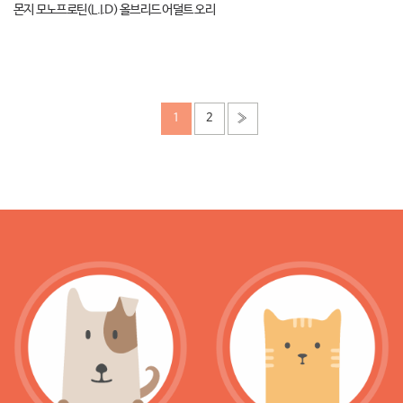
몬지 모노프로틴(L.I.D) 올브리드 어덜트 오리
1
2
»