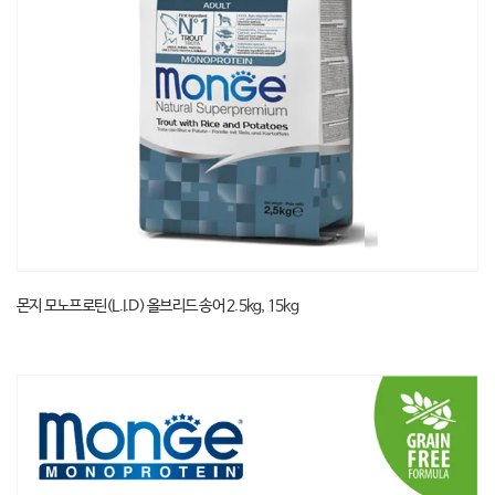
몬지 모노프로틴(L.I.D) 올브리드 송어 2.5kg, 15kg