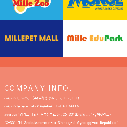
COMPANY INFO.
corporate name : (주)밀레펫 (Mille Pet Co., Ltd.)
corporate registration number : 134-81-98669
address : 경기도 시흥시 거북섬북로 54, C동 301호(정왕동, 아쿠아펫랜드)
(C-301, 54, Geobukseombuk-ro, Siheung-si, Gyeonggi-do, Republic of