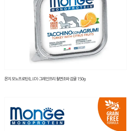
몬지 모노프로틴(L.I.D) 그레인프리 칠면조와 감귤 150g