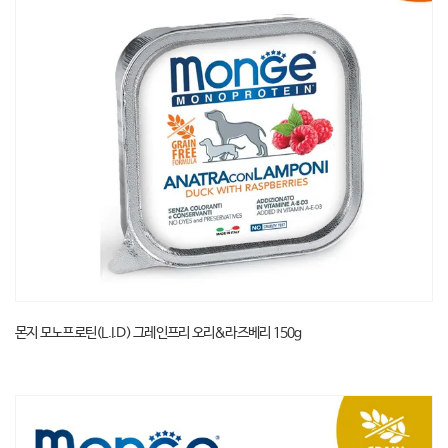
몬지 모노프로틴(L.I.D) 그레인프리 오리&라즈베리 150g