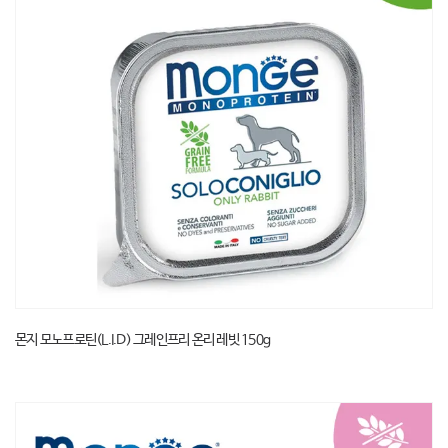
몬지 모노프로틴(L.I.D) 그레인프리 온리 레빗 150g