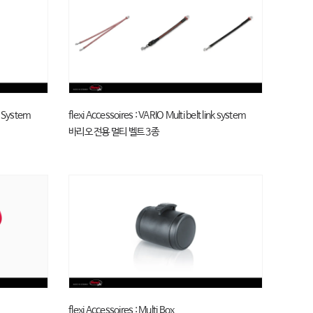
g System
flexi Accessoires : VARIO Multi belt link system
바리오 전용 멀티 벨트 3종
flexi Accessoires : Multi Box