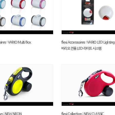
oires : VARIO Multi Box
flexi Accessoires : VARIO LED Lightin
바리오 전용 LED 라이트 시스템
tion : NEW NEON
flexi Collection : NEW CLASSIC