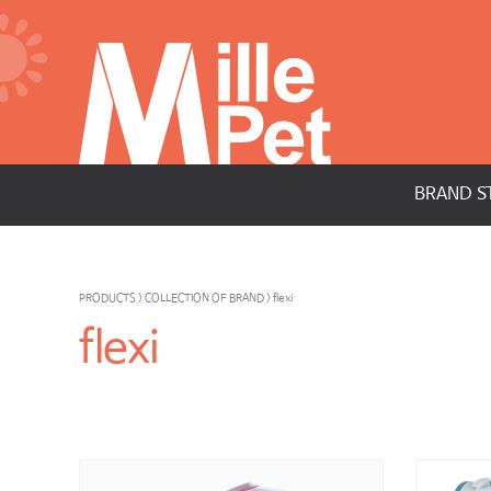
BRAND S
PRODUCTS > COLLECTION OF BRAND > flexi
flexi