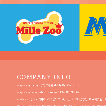
COMPANY INFO.
corporate name : (주)밀레펫 (Mille Pet Co., Ltd.)
corporate registration number : 134-81-98669
address : 경기도 시흥시 거북섬북로 54, C동 301호(정왕동, 아쿠아펫랜드)