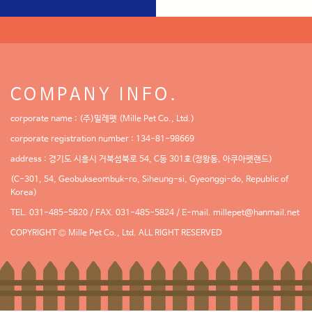
COMPANY INFO.
corporate name : (주)밀레펫 (Mille Pet Co., Ltd.)
corporate registration number : 134-81-98669
address : 경기도 시흥시 거북섬북로 54, C동 301호(정왕동, 아쿠아펫랜드)
(C-301, 54, Geobukseombuk-ro, Siheung-si, Gyeonggi-do, Republic of
Korea)
TEL. 031-485-5820 / FAX. 031-485-5824 / E-mail.
millepet@hanmail.net
COPYRIGHT © Mille Pet Co., Ltd. ALL RIGHT RESERVED